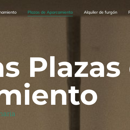
namiento
Plazas de Aparcamiento
Alquiler de furgón
s Plazas
miento
naria