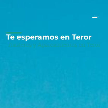
Ir
al
contenido
Te esperamos en Teror
Trasteros y Aparcamientos en Teror